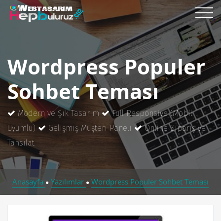
Wordpress Populer
Sohbet Teması
Modern ve Şık Tasarım
Full Responsive (Mobil
Uyumlu)
Gelişmiş Müşteri Paneli
Online Sipariş ve
Tahsilat
Anasayfa
Yazılımlar
Wordpress Populer Sohbet Teması
●
●